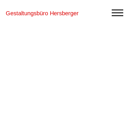
Gestaltungsbüro
Hersberger
Hof Riedern, St. Gallen
TheaterTotal